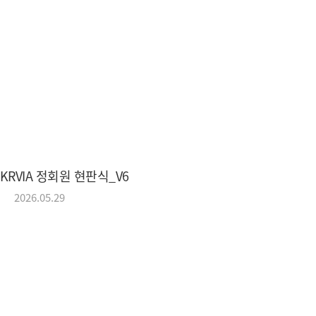
Korea Recreational Vehicle Industry
(사)한국레저자동차산업협회
KRVIA 정회원 현판식_V6
2026.05.29