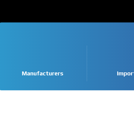
Manufacturers
Impor
KRVIA
Korea Recreational Vehicle Industry