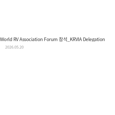
KRVIA
Korea Recreational Vehicle Industry
World RV Association Forum 참석_KRVIA Delegation
(사)한국레저자동차산업협회
2026.05.20