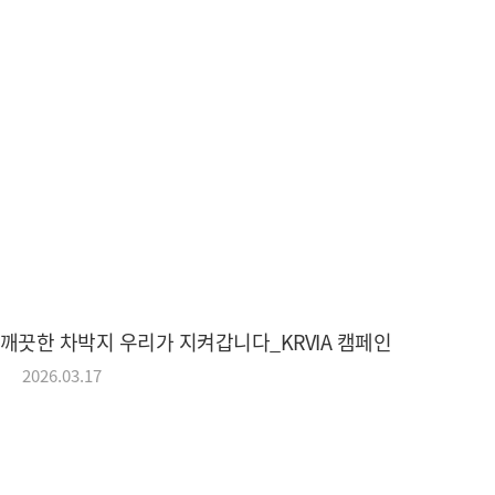
KRVIA
Korea Recreational Vehicle Industry
(사)한국레저자동차산업협회
깨끗한 차박지 우리가 지켜갑니다_KRVIA 캠페인
2026.03.17