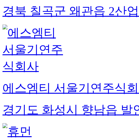
경북 칠곡군 왜관읍 2산업단
에스엠티 서울기연주식
경기도 화성시 향남읍 발안