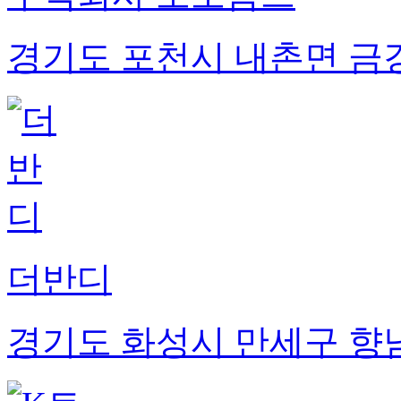
경기도 포천시 내촌면 금강로
더반디
경기도 화성시 만세구 향남읍