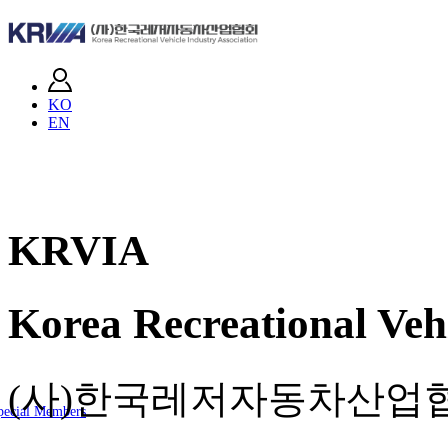
KO
EN
KRVIA
Korea Recreational Vehi
(사)한국레저자동차산업
pecial Members