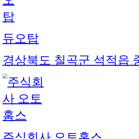
듀오탑
경상북도 칠곡군 석적읍 중
주식회사 오토홈스