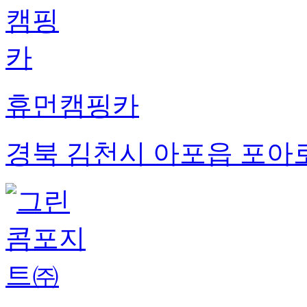
휴먼캠핑카
경북 김천시 아포읍 포아로