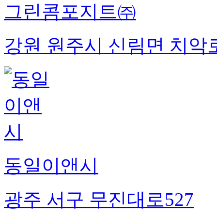
그린콤포지트㈜
강원 원주시 신림면 치악로
동일이앤시
광주 서구 무진대로527