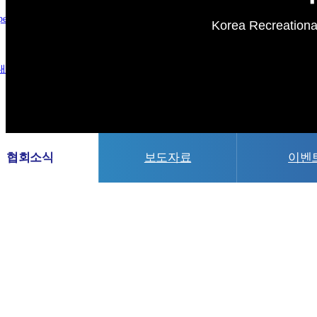
pecial Members
Korea Recreational
내
새소식
협회소식
보도자료
이벤