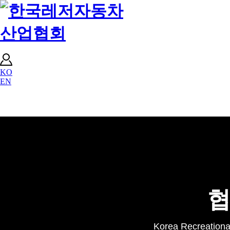
KO
EN
embers
협
식
Korea Recreational