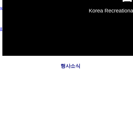
pecial Members
Korea Recreational
내
새소식
행사소식